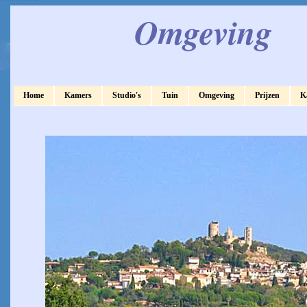
Omgeving
Home
Kamers
Studio's
Tuin
Omgeving
Prijzen
K